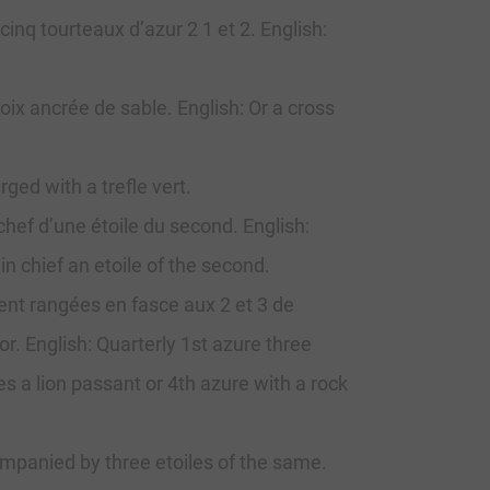
nq tourteaux d’azur 2 1 et 2. English:
oix ancrée de sable. English: Or a cross
ged with a trefle vert.
hef d’une étoile du second. English:
n chief an etoile of the second.
gent rangées en fasce aux 2 et 3 de
r. English: Quarterly 1st azure three
 a lion passant or 4th azure with a rock
ompanied by three etoiles of the same.