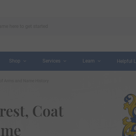
Shop
Services
Learn
Helpful 
 of Arms and Name History
rest, Coat
ame