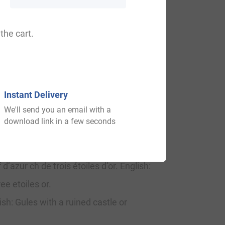
the cart.
eons de sable. English: Argent a chevron
Instant Delivery
We'll send you an email with a
download link in a few seconds
eiller du Roi, maire d’Anduze – De sinople
azur ch de trois étoiles d’or. English:
ee etoiles or.
h: Gules with a ruined castle or