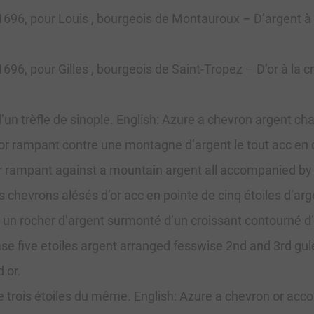
696, pour Louis , bourgeois de Montauroux – D’argent à ci
96, pour Gilles , bourgeois de Saint-Tropez – D’or à la cr
un trèfle de sinople. English: Azure a chevron argent char
’or rampant contre une montagne d’argent le tout acc en c
or rampant against a mountain argent all accompanied by i
s chevrons alésés d’or acc en pointe de cinq étoiles d’ar
à un rocher d’argent surmonté d’un croissant contourné d’o
 five etoiles argent arranged fesswise 2nd and 3rd gules
 or.
e trois étoiles du même. English: Azure a chevron or acc