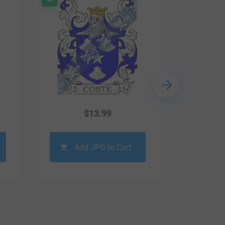
$
13.99
Add JPG to Cart
Ad