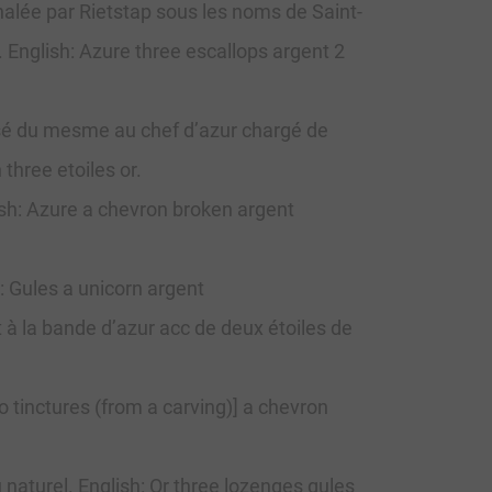
nalée par Rietstap sous les noms de Saint-
 English: Azure three escallops argent 2
rassé du mesme au chef d’azur chargé de
 three etoiles or.
lish: Azure a chevron broken argent
: Gules a unicorn argent
t à la bande d’azur acc de deux étoiles de
 tinctures (from a carving)] a chevron
 naturel. English: Or three lozenges gules