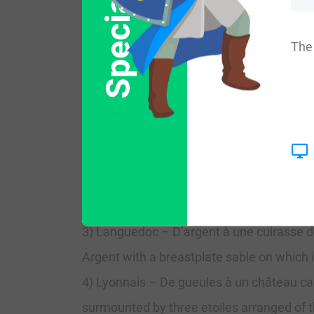
Special Offer
The 
Blazons & Genealogy 
1) Languedoc – (Arm. gén. de 1696) Sr de 
azure accompanied by three pigeons sabl
2) Languedoc – (Arm. gén. de 1696) Franço
à la bande losangée d’argent et de gueule
3) Languedoc – D’argent à une cuirasse de 
Argent with a breastplate sable on which i
4) Lyonnais – De gueules à un château car
surmounted by three etoiles arranged of 