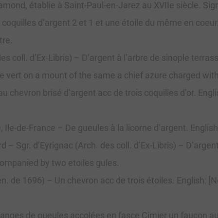
amond, établie à Saint-Paul-en-Jarez au XVIIe siècle. Sig
coquilles d’argent 2 et 1 et une étoile du même en coeur.
tre.
des coll. d’Ex-Libris) – D’argent à l’arbre de sinople ter
tree vert on a mount of the same a chief azure charged with
 chevron brisé d’argent acc de trois coquilles d’or. Eng
le-de-France – De gueules à la licorne d’argent. English
 – Sgr. d’Eyrignac (Arch. des coll. d’Ex-Libris) – D’argen
companied by two etoiles gules.
de 1696) – Un chevron acc de trois étoiles. English: [No
osanges de gueules accolées en fasce Cimier un faucon au