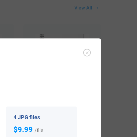
View All
$
16.99
4 JPG files
Shop Now
$9.99
/file