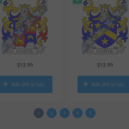
$
13.99
$
13.99
Add JPG to Cart
Add JPG to Cart
1
2
3
4
5