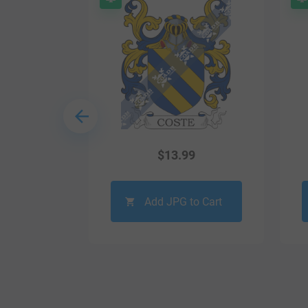
9
$
13.99
o Cart
Add JPG to Cart