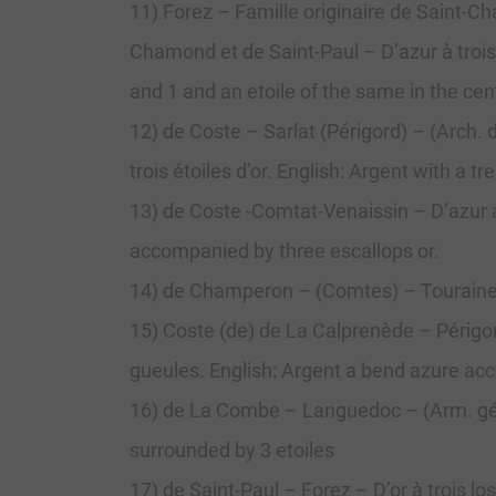
11) Forez – Famille originaire de Saint-Ch
Chamond et de Saint-Paul – D’azur à trois 
and 1 and an etoile of the same in the cen
12) de Coste – Sarlat (Périgord) – (Arch. 
trois étoiles d’or. English: Argent with a 
13) de Coste -Comtat-Venaissin – D’azur au
accompanied by three escallops or.
14) de Champeron – (Comtes) – Touraine, I
15) Coste (de) de La Calprenède – Périgord
gueules. English: Argent a bend azure ac
16) de La Combe – Languedoc – (Arm. gén. 
surrounded by 3 etoiles
17) de Saint-Paul – Forez – D’or à trois l