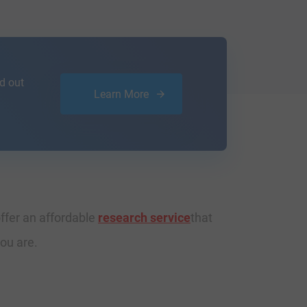
d out
Learn More
ffer an affordable
research service
that
ou are.