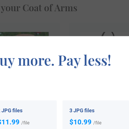
 your Coat of Arms
uy more. Pay less!
$
25.99
$
34.99
 JPG files
3 JPG files
Shop Now
Shop Now
$11.99
$10.99
/file
/file