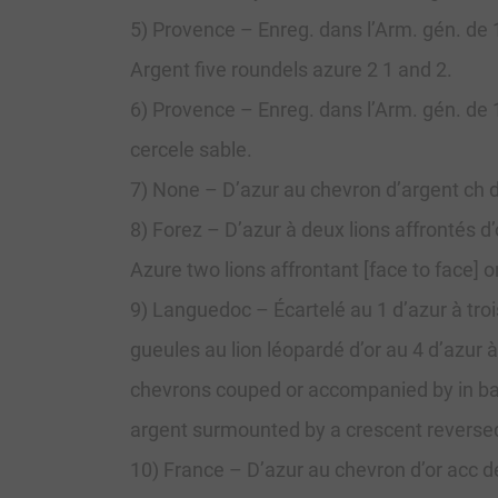
5) Provence – Enreg. dans l’Arm. gén. de 1
Argent five roundels azure 2 1 and 2.
6) Provence – Enreg. dans l’Arm. gén. de 16
cercele sable.
7) None – D’azur au chevron d’argent ch d’
8) Forez – D’azur à deux lions affrontés d
Azure two lions affrontant [face to face] 
9) Languedoc – Écartelé au 1 d’azur à troi
gueules au lion léopardé d’or au 4 d’azur 
chevrons couped or accompanied by in base
argent surmounted by a crescent reversed
10) France – D’azur au chevron d’or acc d