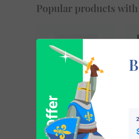
Popular products with
B
$
79.99
2
Shop Now