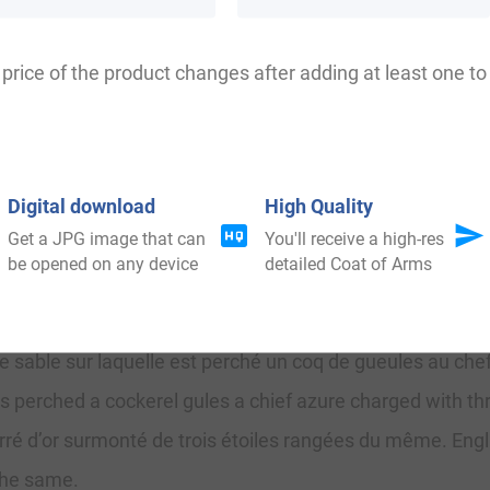
price of the product changes after adding at least one to 
Notes
la Perière. – D’argent au chevron d’azur acc de trois pig
Digital download
High Quality
Get a JPG image that can
You'll receive a high-res
e.
be opened on any device
detailed Coat of Arms
is , écuyer, ci-devant garde de la manche de; S. M. cons
s. English: Vert a bend lozengy argent and gules.
sable sur laquelle est perché un coq de gueules au chef d’
s perched a cockerel gules a chief azure charged with thr
ré d’or surmonté de trois étoiles rangées du même. Englis
the same.