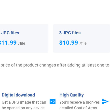
 your Coat of Arms
 JPG files
3 JPG files
$11.99
$10.99
/file
/file
price of the product changes after adding at least one to 
$
69.99
$
44.99
Digital download
High Quality
Shop Now
Shop Now
Get a JPG image that can
You'll receive a high-res
be opened on any device
detailed Coat of Arms