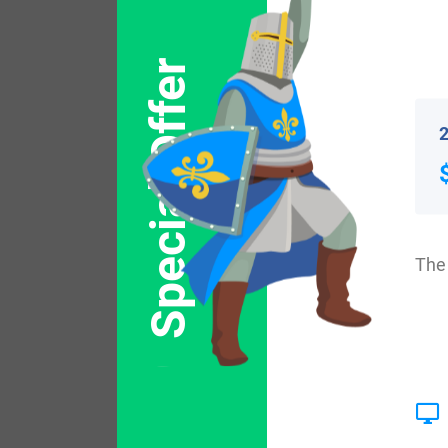
Popular products with
Special Offer
2
The 
$
24.99
Shop Now