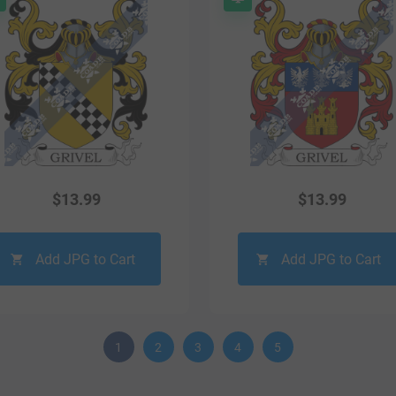
$
13.99
$
13.99
Add JPG to Cart
Add JPG to Cart
1
2
3
4
5