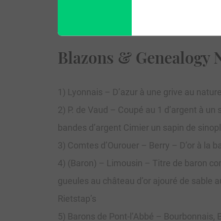
Blazons & Genealogy 
1) Lyonnais – D’azur à une grive au nature
2) P. de Vaud – Coupé au 1 d’argent à un s
bandes d’argent Cimier un sapin de sinopl
3) Comtes d’Ourouer – Berry – D’or à la b
4) (Baron) – Limousin – Titre de baron c
gueules au château d’or ajouré de sable a
Rietstap’s
5) Barons de Pont-l’Abbé – Bourbonnais, B