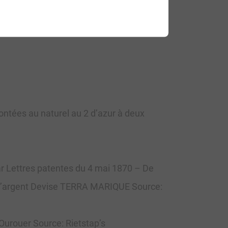
rontées au naturel au 2 d’azur à deux
ar Lettres patentes du 4 mai 1870 – De
s) d’argent Devise TERRA MARIQUE Source:
Ourouer Source: Rietstap’s