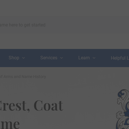
Shop
Services
Learn
Helpful 
t of Arms and Name History
rest, Coat
ame