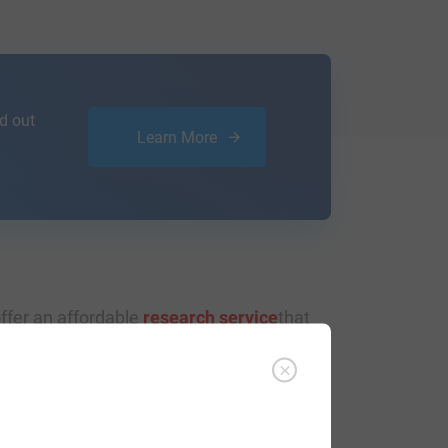
d out
Learn More
ffer an affordable
research service
that
ou are.