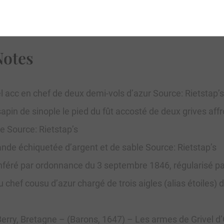
Notes
l acc en chef de deux demi-vols d’azur Source: Rietstap’s
apin de sinople le pied du fût accosté de deux grives aff
e Source: Rietstap’s
ande échiquetée d’argent et de sable Source: Rietstap’s
onféré par ordonnance du 3 septembre 1846, régularisé p
u chef cousu d’azur chargé de trois aigles (alias étoile
erry, Bretagne – (Barons, 1647) – Les armes de Grivel d’