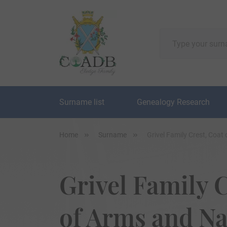
Surname list
Genealogy Research
Home
Surname
Grivel Family Crest, Coa
Grivel Family C
of Arms and N