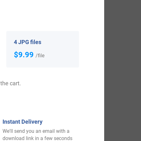
View All
4 JPG files
$9.99
/file
the cart.
$
25.99
Instant Delivery
Shop Now
We'll send you an email with a
download link in a few seconds