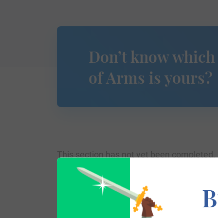
Don’t know which
of Arms is yours?
This section has not yet been completed. 
traces your lineage so you can learn mor
B