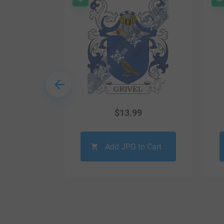
9
$
13.99
o Cart
Add JPG to Cart