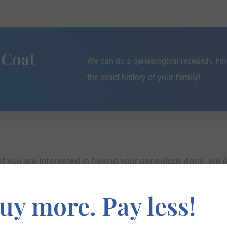
 Coat
We can do a genealogical research. Fin
the exact history of your family!
If you are interested in having your genealogy done, we o
e about your ancestors, where they came from, and who y
uy more. Pay less!