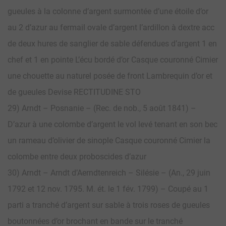
gueules à la colonne d’argent surmontée d’une étoile d’or
au 2 d’azur au fermail ovale d’argent l’ardillon à dextre acc
de deux hures de sanglier de sable défendues d’argent 1 en
chef et 1 en pointe L’écu bordé d’or Casque couronné Cimier
une chouette au naturel posée de front Lambrequin d’or et
de gueules Devise RECTITUDINE STO
29) Arndt – Posnanie – (Rec. de nob., 5 août 1841) –
D’azur à une colombe d’argent le vol levé tenant en son bec
un rameau d’olivier de sinople Casque couronné Cimier la
colombe entre deux proboscides d’azur
30) Arndt – Arndt d’Aerndtenreich – Silésie – (An., 29 juin
1792 et 12 nov. 1795. M. ét. le 1 fév. 1799) – Coupé au 1
parti a tranché d’argent sur sable à trois roses de gueules
boutonnées d’or brochant en bande sur le tranché