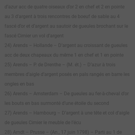
d’azur acc de quatre oiseaux d’or 2 en chef et 2 en pointe
au 3 d’argent à trois rencontres de boeuf de sable au 4
fascé d’or et d’argent au sautoir de gueules brochant sur le
fascé Cimier un vol d’argent
24) Arends – Hollande – D’argent au croissant de gueules
acc de deux chapeaux du même 1 en chef et 1 en pointe
25) Arends – P. de Drenthe – (M. ét.) – D’azur à trois
membres d’aigle d’argent posés en pals rangés en barre les
ongles en bas
26) Arends – Amsterdam – De gueules au fer-à-cheval d’or
les bouts en bas surmonté d’une étoile du second
27) Arends – Hambourg – D’argent à une tête et col d’aigle
de gueules Cimier le meuble de l’écu
28) Arndt – Prusse – (An., 17 juin 1798) – Parti au 1 de