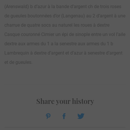
(Arenswald) b d’azur à la bande d’argent ch de trois roses
de gueules boutonnées d’or (Langenau) au 2 d’argent à une
charrue de quatre socs au naturel les roues à dextre
Casque couronné Cimier un épi de sinople entre un vol l’aile
dextre aux armes du 1 a la senestre aux armes du 1 b
Lambrequin à dextre d’argent et d’azur à senestre d’argent
et de gueules.
Share your history