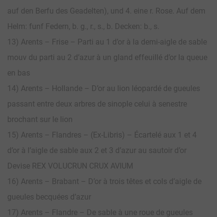
auf den Berfu des Geadelten), und 4. eine r. Rose. Auf dem
Helm: funf Federn, b. g., r., s., b. Decken: b., s.
13) Arents – Frise – Parti au 1 d’or à la demi-aigle de sable
mouv du parti au 2 d’azur à un gland effeuillé d’or la queue
en bas
14) Arents – Hollande – D’or au lion léopardé de gueules
passant entre deux arbres de sinople celui à senestre
brochant sur le lion
15) Arents – Flandres – (Ex-Libris) – Écartelé aux 1 et 4
d’or à l’aigle de sable aux 2 et 3 d’azur au sautoir d’or
Devise REX VOLUCRUN CRUX AVIUM
16) Arents – Brabant – D’or à trois têtes et cols d’aigle de
gueules becquées d’azur
17) Arents – Flandre – De sable à une roue de gueules