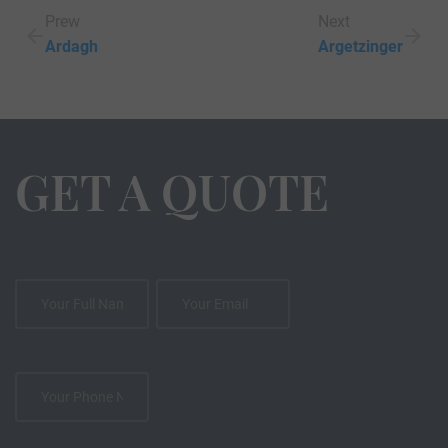
Prew
Next
Ardagh
Argetzinger
GET A QUOTE