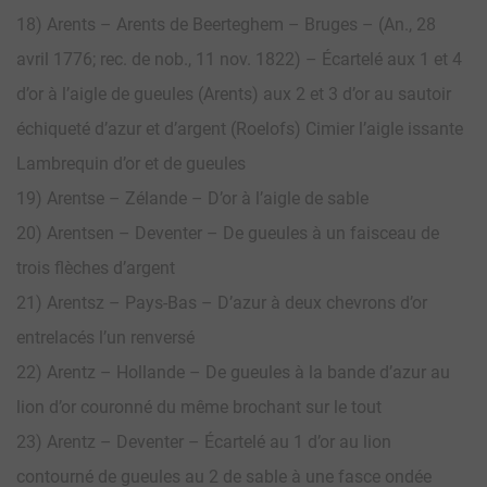
18) Arents – Arents de Beerteghem – Bruges – (An., 28
avril 1776; rec. de nob., 11 nov. 1822) – Écartelé aux 1 et 4
d’or à l’aigle de gueules (Arents) aux 2 et 3 d’or au sautoir
échiqueté d’azur et d’argent (Roelofs) Cimier l’aigle issante
Lambrequin d’or et de gueules
19) Arentse – Zélande – D’or à l’aigle de sable
20) Arentsen – Deventer – De gueules à un faisceau de
trois flèches d’argent
21) Arentsz – Pays-Bas – D’azur à deux chevrons d’or
entrelacés l’un renversé
22) Arentz – Hollande – De gueules à la bande d’azur au
lion d’or couronné du même brochant sur le tout
23) Arentz – Deventer – Écartelé au 1 d’or au lion
contourné de gueules au 2 de sable à une fasce ondée