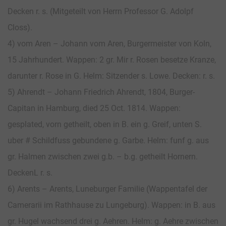
Decken r. s. (Mitgeteilt von Herrn Professor G. Adolpf
Closs).
4) vom Aren – Johann vom Aren, Burgermeister von Koln,
15 Jahrhundert. Wappen: 2 gr. Mir r. Rosen besetze Kranze,
darunter r. Rose in G. Helm: Sitzender s. Lowe. Decken: r. s.
5) Ahrendt – Johann Friedrich Ahrendt, 1804, Burger-
Capitan in Hamburg, died 25 Oct. 1814. Wappen:
gesplated, vorn getheilt, oben in B. ein g. Greif, unten S.
uber # Schildfuss gebundene g. Garbe. Helm: funf g. aus
gr. Halmen zwischen zwei g.b. – b.g. getheilt Hornern.
DeckenL r. s.
6) Arents – Arents, Luneburger Familie (Wappentafel der
Camerarii im Rathhause zu Lungeburg). Wappen: in B. aus
gr. Hugel wachsend drei g. Aehren. Helm: g. Aehre zwischen