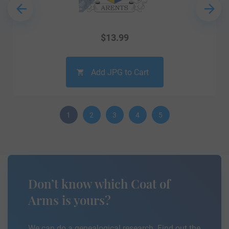
$
13.99
Add JPG to Cart
1
2
3
4
5
Don’t know which Coat of
Arms is yours?
We can do a genealogical research. Find out the