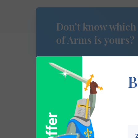
Don’t know which
of Arms is yours?
B
Popular products with
2