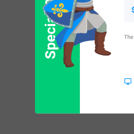
Special Offer
The 
$
79.99
Shop Now