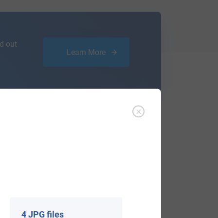
d out
Learn More
View All
4 JPG files