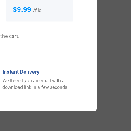
$9.99
/file
the cart.
$
69.99
Instant Delivery
We'll send you an email with a
download link in a few seconds
Shop Now