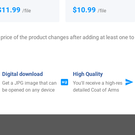
$11.99
$10.99
/file
/file
price of the product changes after adding at least one to 
$
18.99
$
29.99
Digital download
High Quality
Get a JPG image that can
You'll receive a high-res
be opened on any device
detailed Coat of Arms
Shop Now
Shop Now