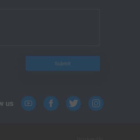
w us
Developed by