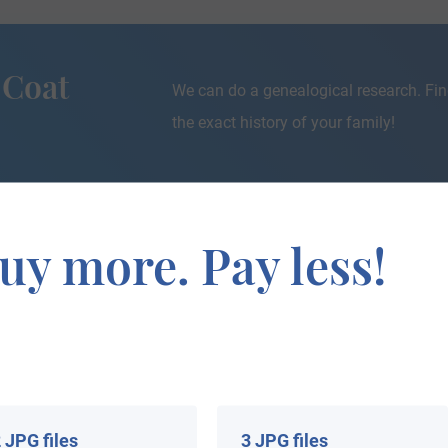
 Coat
We can do a genealogical research. Fin
the exact history of your family!
uy more. Pay less!
 your Coat of Arms
 JPG files
3 JPG files