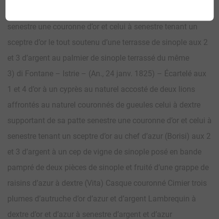
couronnés de gueules celui à dextre supportant de sa patte
senestre une couronne d’or et celui à senestre tenant un
sceptre d’or le tout soutenu d’une terrasse de sinople aux 2
et 3 d’argent au palmier de sinople terrassé du même
3) di Fontane – Istrie – (An., 24 janv. 1825) – Écartelé aux
1 et 4 d’or à un cyprès au naturel accosté de deux lions
affrontés au naturel couronnés de gueules celui à dextre
supportant de sa patte senestre une couronne d’or et celui à
senestre tenant un sceptre d’or au chef d’azur (Borisi) aux 2
et 3 d’argent à un cep de vigne de sinople posé en bande
pampré de deux pièces de sinople et fruité d’une grappe de
raisins d’azur à dextre (Vita) Casque couronné Cimier trois
plumes d’autruche d’or d’azur et d’argent Lambrequin à
dextre d’or et d’azur à senestre d’argent et d’azur