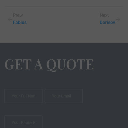
Prew
Next
Fabius
Borisov
GET A QUOTE