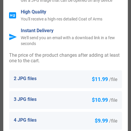
Get a JPG image that can be opened on any device
High Quality
You'll receive a high-res detailed Coat of Arms
View All
Instant Delivery
We'll send you an email with a download link in a few
Blazons & Genealogy Notes
seconds
The price of the product changes after adding at least
one to the cart.
1) Dalmatie – (Comtes, 29 déc. 1849) – D’or (souvent
d’azur) à un cyprès au naturel accosté de deux lions
2 JPG files
$11.99
/file
affrontés au naturel couronnés de gueules celui à dextre
supportant de sa patte senestre une couronne d’or et celui à
3 JPG files
$10.99
/file
senestre tenant un sceptre d’or le tout soutenu d’une
terrasse de sinople
2) Dalmatie – Écartelé aux 1 et 4 d’or à un cyprès au
4 JPG files
$9.99
/file
naturel accosté de deux lions affrontés au naturel