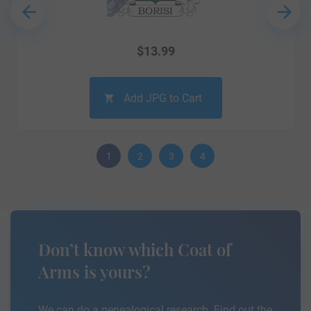
$
13.99
Add JPG to Cart
1
2
3
4
Don’t know which Coat of
Arms is yours?
We can do a genealogical research. Find out the