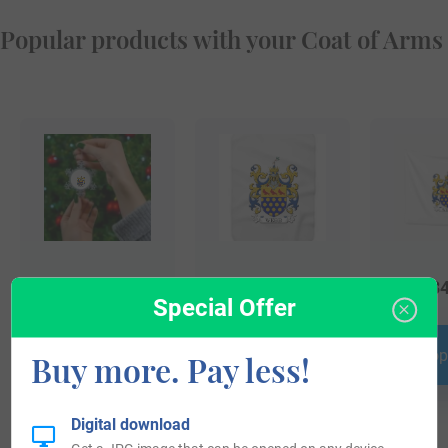
Popular products with your Coat of Arms
$
25.99
$
79.99
$
34
Special Offer
Shop Now
Shop Now
Shop
Buy more. Pay less!
Digital download