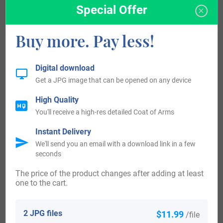
Special Offer
View All
Buy more. Pay less!
Digital download
Blazons & Genealogy Notes
Get a JPG image that can be opened on any device
High Quality
Source 1-6: Rietstap’s Armorial General
You'll receive a high-res detailed Coat of Arms
1) Marquis de Premio-Real – Malaga – De gueules à cinq
Instant Delivery
jeunes filles issantes de carnation les cheveux épars 2 1 et
We'll send you an email with a download link in a few
seconds
2 mouv chacune d’une arabesque d’or en fasce et tenant
chacune de ses deux mains une coquille d’or devant son
The price of the product changes after adding at least
one to the cart.
sein Cimier une jeune fille issante de l’écu Supports deux
dragons ailés à deux pattes de sinople Devise LO ILUSTRE
2 JPG files
$11.99
/file
DE LOS MIRANDAS PUBLICA AQUESTE BLASONRietstap’s