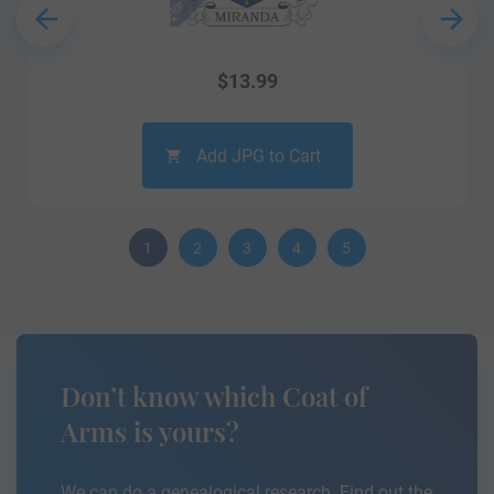
$
13.99
Add JPG to Cart
1
2
3
4
5
Don’t know which Coat of
Arms is yours?
We can do a genealogical research. Find out the