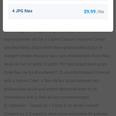
4) Hollande – D’or à une taupe de sable passante sur un
4 JPG files
$9.99
/file
tertre de sinople. English: Or with a mole sable passant on
a hillock vert.
5) Allemagne – Coupé d’argent sur azur à trois fleurs-de-lis
mal-ordonnées de l’un à l’autre Casque couronné Cimier
une fleur-de-lis d’azur entre deux proboscides d’azur et
d’argent ornées chacune dans son embouchure d’une fleur-
de-lis de l’un à l’autre. English: Per fess argent over azure
three fleur de lys disordered [1 2] counterchanged Crowned
with a helmet Crest: a fleur de lys azure between two
proboscides azure and argent decorated each in its
mouthpiece with a fleur de lys counterchanged.
6) Hollande – Coupé au 1 d’azur à un lévrier courant
d’argent au 2 d’argent à deux roses accostées de gueules