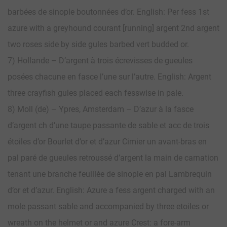
barbées de sinople boutonnées d’or. English: Per fess 1st
azure with a greyhound courant [running] argent 2nd argent
two roses side by side gules barbed vert budded or.
7) Hollande – D’argent à trois écrevisses de gueules
posées chacune en fasce l’une sur l’autre. English: Argent
three crayfish gules placed each fesswise in pale.
8) Moll (de) – Ypres, Amsterdam – D’azur à la fasce
d’argent ch d’une taupe passante de sable et acc de trois
étoiles d’or Bourlet d’or et d’azur Cimier un avant-bras en
pal paré de gueules retroussé d’argent la main de carnation
tenant une branche feuillée de sinople en pal Lambrequin
d’or et d’azur. English: Azure a fess argent charged with an
mole passant sable and accompanied by three etoiles or
wreath on the helmet or and azure Crest: a fore-arm