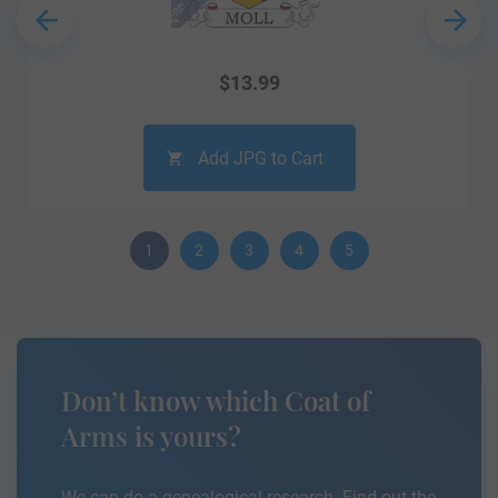
$
13.99
Add JPG to Cart
1
2
3
4
5
Don’t know which Coat of
Arms is yours?
We can do a genealogical research. Find out the