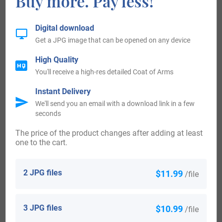
Buy more. Pay less!
homme issant habillé d’azur ceint d’or supp de chaque
main une étoile d’or et sommé d’un bonnet piramidal d’azur
Digital download
Get a JPG image that can be opened on any device
retroussé et houppé d’or. English: Azure a chevron ploye
(curved) or accompanied by three etoiles of the same
High Quality
You'll receive a high-res detailed Coat of Arms
Crowned with three helmets Crests: 1st and 3rd a single
wing per fess or over azure ( the pair of wings to the dexter
Instant Delivery
We'll send you an email with a download link in a few
reversed ) 2nd a man issuant dressed azure belted or
seconds
supporting in each hand an etoile or and surmounted by a
The price of the product changes after adding at least
hat pointed azure turned up and tasselled or.
one to the cart.
3) Zélande – D’or à un marsouin nageant sur une mer au
naturel Cimier le marsouin issant entre un vol. English: Or
2 JPG files
$11.99
/file
with a porpoise [probably looks more a dolphin] naiant
[swimming] over a sea proper Crest: the porpoise issuant
3 JPG files
$10.99
/file
between a pair of wings.