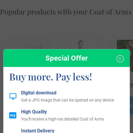
Popular products with your Coat of Arms
Special Offer
Buy more. Pay less!
$
34.99
$
19.99
$
25
Digital download
Get a JPG image that can be opened on any device
Shop Now
Shop Now
Shop
High Quality
You'll receive a high-res detailed Coat of Arms
Instant Delivery