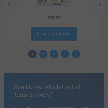
$
13.99
Add JPG to Cart
1
2
3
4
5
Don’t know which Coat of
Arms is yours?
We can do a genealogical research. Find out the