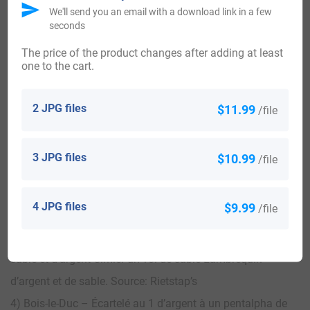
We'll send you an email with a download link in a few
seconds
View All
The price of the product changes after adding at least
one to the cart.
Blazons & Genealogy Notes
2 JPG files
$11.99
/file
1) Hollande – D’or à l’aigle de sable. Source: Rietstap’s
3 JPG files
$10.99
/file
2) P. d’Utrecht – D’or au lion de sable armé et lampassé de
gueules. Source: Rietstap’s
4 JPG files
$9.99
/file
3) Arnhem – Écartelé aux 1 et 4 d’argent à l’aigle éployée
de sable aux 2 et 3 de gueules à trois grelots d’or Bourlet de
sable et d’argent Cimier un vol de sable Lambrequin
d’argent et de sable. Source: Rietstap’s
4) Bois-le-Duc – Écartelé au 1 d’argent à un pentalpha de